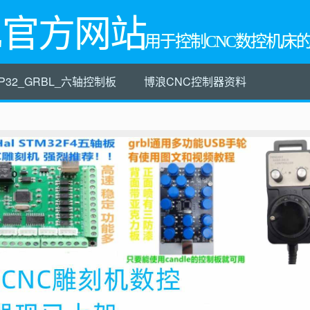
L官方网站
用于控制CNC数控机床
P32_GRBL_六轴控制板
博浪CNC控制器资料