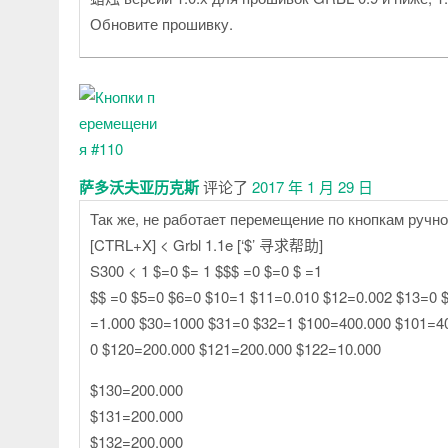
Обновите прошивку.
萨多沃夫亚历克斯
评论了
2017 年 1 月 29 日
Так же, не работает перемещение по кнопкам ручно
[CTRL+X] < Grbl 1.1e [‘$’ 寻求帮助]
S300 < 1 $=0 $= 1 $$$ =0 $=0 $ =1
$$ =0 $5=0 $6=0 $10=1 $11=0.010 $12=0.002 $13=0 
=1.000 $30=1000 $31=0 $32=1 $100=400.000 $101=4
0 $120=200.000 $121=200.000 $122=10.000
$130=200.000
$131=200.000
$132=200.000