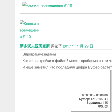
萨多沃夫亚历克斯
评论了
2017 年 1 月 29 日
Впрограммезаданы！
Какие настройки в файле? может проблема в том ч
И еще заметил что последняя цифра Буфер растет