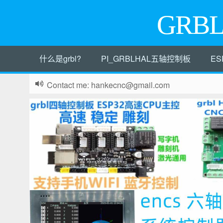
GRB
什么是grbl?
PI_GRBLHAL五轴控制板
ES
Contact me: hankecnc@gmail.com