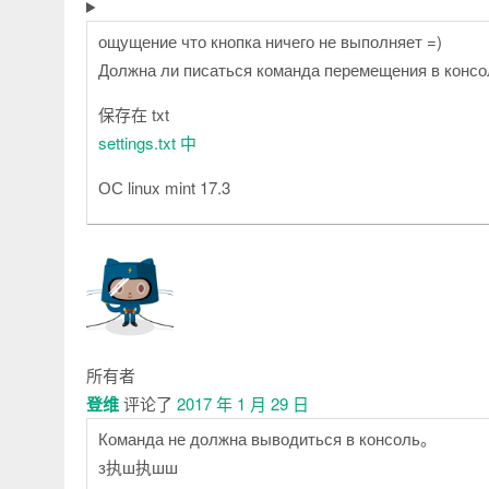
ощущение что кнопка ничего не выполняет =)
Должна ли писаться команда перемещения в конс
保存在 txt
settings.txt 中
ОС linux mint 17.3
所有者
登维
评论了
2017 年 1 月 29 日
Команда не должна выводиться в консоль。
з执ш执шш