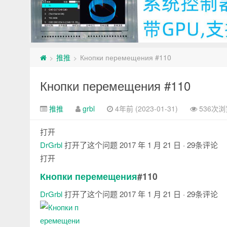
推推
Кнопки перемещения #110
>
>
Кнопки перемещения #110
推推
grbl
4年前 (2023-01-31)
536次浏
打开
DrGrbl
打开了这个问题
2017 年 1 月 21 日
· 29条评论
打开
Кнопки перемещения
#110
DrGrbl
打开了这个问题
2017 年 1 月 21 日
· 29条评论
注