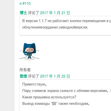
释
博士
评论了
2017 年 1 月 21 日
В версии 1.1.7 не работают кнопки перемещения 
обнулениякоординат,ниводнойверсии.
所有者
登维
评论了
2017 年 1 月 22 日
Приветствую。
Пару снимков экрана скиньте с обеими версиями。П
Какая прошивка используется？
Вывод команды “$$” также необходим。