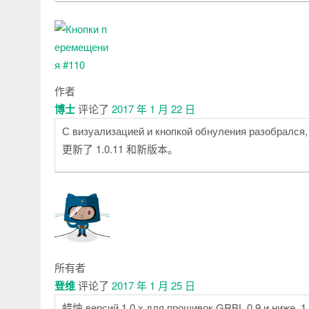
作者
博士
评论了
2017 年 1 月 22 日
С визуализацией и кнопкой обнуления разобрался, 
更新了 1.0.11 和新版本。
所有者
登维
评论了
2017 年 1 月 25 日
蜡烛 версий 1.0.х для прошивок GRBL 0.9 и ниже, 1