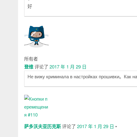
好
所有者
登维
评论了
2017 年 1 月 29 日
Не вижу криминала в настройках прошивки。Как насч
萨多沃夫亚历克斯
评论了
2017 年 1 月 29 日
•