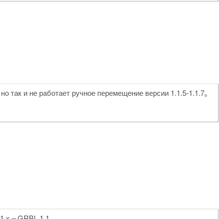
но так и не работает ручное перемещение версии 1.1.5-1.1.7。
.1.х – GRBL 1.1。