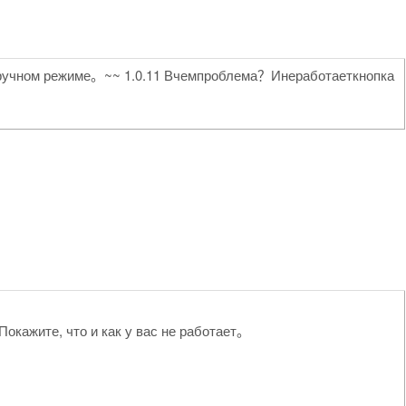
в ручном режиме。~~ 1.0.11 Вчемпроблема？Инеработаеткнопка
окажите, что и как у вас не работает。