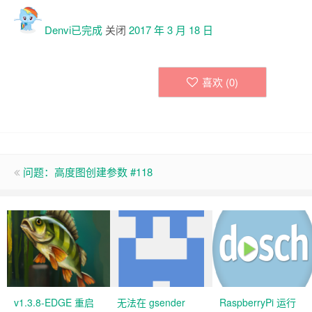
Denvi已
完成
关闭
2017 年 3 月 18 日
喜欢 (
0
)
问题：高度图创建参数 #118
v1.3.8-EDGE 重启
无法在 gsender
RaspberryPi 运行