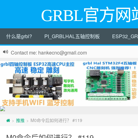
GRBL官方网
什么是grbl?
PI_GRBLHAL五轴控制板
ESP32_
Contact me: hankecnc@gmail.com
推推
M0命令后如何进行？ #119
>
>
M0命令后如何进行？ #119