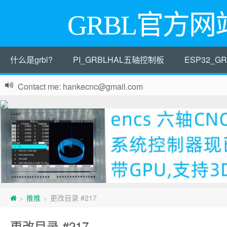
GRBL官方网
什么是grbl?
PI_GRBLHAL五轴控制板
ESP32_
Contact me: hankecnc@gmail.com
推推
更改目录 #217
>
>
更改目录 #217