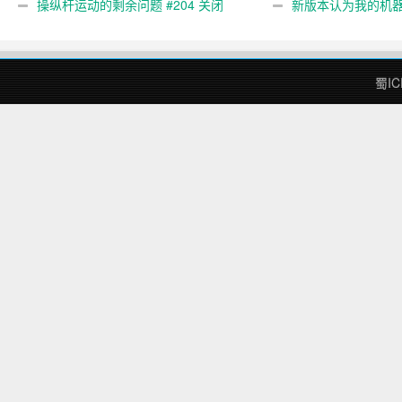
gcode 注释。 #444 关闭
操纵杆运动的剩余问题 #204 关闭
新版本认为我的机
#474 关闭
蜀IC