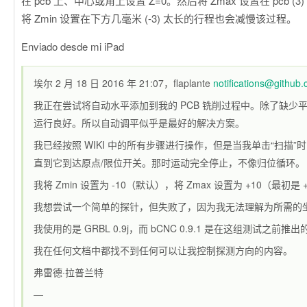
在 pcb 上、中心或角上设置 Z=0。然后将 Zmax 设置在 pcb (
将 Zmin 设置在下方几毫米 (-3) 太长的行程也会减慢该过程。
Enviado desde mi iPad
埃尔 2 月 18 日 2016 年 21:07，flaplante
notifications@github
我正在尝试将自动水平添加到我的 PCB 铣削过程中。除了缺少平
运行良好。所以自动调平似乎是最好的解决方案。
我已经按照 WIKI 中的所有步骤进行操作，但是当我单击“扫描”
直到它到达原点/限位开关。那时运动完全停止，不像归位循环。
我将 Zmin 设置为 -10（默认），将 Zmax 设置为 +10（最初是
我想尝试一个简单的探针，但失败了，因为我无法理解为所需的
我使用的是 GRBL 0.9j，而 bCNC 0.9.1 是在这组测试之前推出
我在任何文档中都找不到任何可以让我控制探测方向的内容。
弗雷德·拉普兰特
—