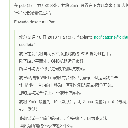
在 pcb (3) 上方几毫米处，并将 Zmin 设置在下方几毫米 (-3) 太
行程也会减慢该过程。
Enviado desde mi iPad
埃尔 2 月 18 日 2016 年 21:07，flaplante
notifications@git
escribió：
我正在尝试将自动水平添加到我的 PCB 铣削过程中。
除了缺少平面外，CNC机器运行良好。
所以自动调平似乎是最好的解决方案。
我已经按照 WIKI 中的所有步骤进行操作，但是当我单击
“扫描”时，主轴向上移动，直到它到达原点/限位开关。
那时运动完全停止，不像归位循环。
我将 Zmin 设置为 -10（默认），将 Zmax 设置为 +10（最初
+5，默认）。
我想尝试一个简单的探针，但失败了，因为我无法
理解为所需的坐标值输入什么。