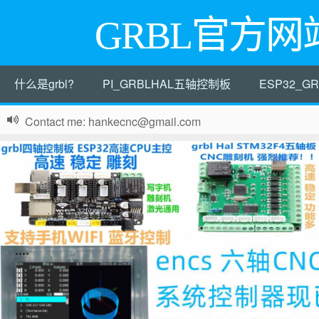
GRBL官方网
什么是grbl?
PI_GRBLHAL五轴控制板
ESP32_
Contact me: hankecnc@gmail.com