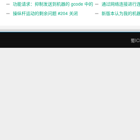
#89
功能请求：抑制发送到机器的 gcode 中的
#473
通过网络连接进行连接
gcode 注释。 #444 关闭
操纵杆运动的剩余问题 #204 关闭
新版本认为我的机
#474 关闭
蜀IC