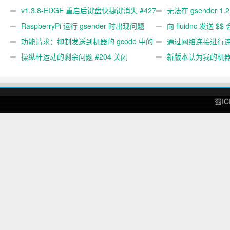
v1.3.8-EDGE 重启后键盘快捷键消失 #427
无法在 gsender 1.
关闭
RaspberryPi 运行 gsender 时出现问题
#367
向 fluidnc 发送 $$
#89
功能请求：抑制发送到机器的 gcode 中的
#473
通过网络连接进行连接
gcode 注释。 #444 关闭
操纵杆运动的剩余问题 #204 关闭
新版本认为我的机
#474 关闭
蜀IC