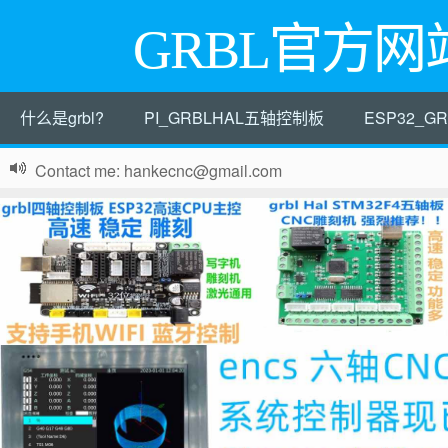
GRBL官方网
什么是grbl?
PI_GRBLHAL五轴控制板
ESP32_
Contact me: hankecnc@gmail.com