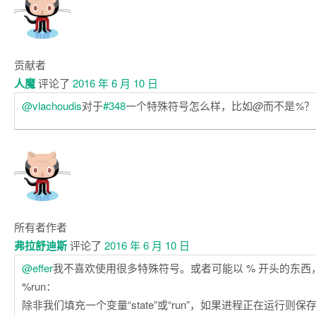
贡献者
人魔
评论了
2016 年 6 月 10 日
@vlachoudis
对于
#348
一个特殊符号怎么样，比如
@
而不是
%
？
所有者
作者
弗拉舒迪斯
评论了
2016 年 6 月 10 日
@effer
我不喜欢使用很多特殊符号。或者可能以 % 开头的东西
%run：
除非我们填充一个变量“state”或“run”，如果进程正在运行则