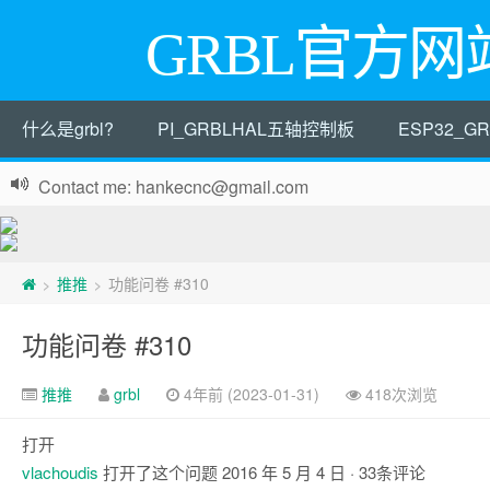
GRBL官方网
什么是grbl?
PI_GRBLHAL五轴控制板
ESP32_
Contact me: hankecnc@gmail.com
推推
功能问卷 #310
>
>
功能问卷 #310
推推
grbl
4年前 (2023-01-31)
418次浏览
打开
vlachoudis
打开了这个问题
2016 年 5 月 4 日
· 33条评论