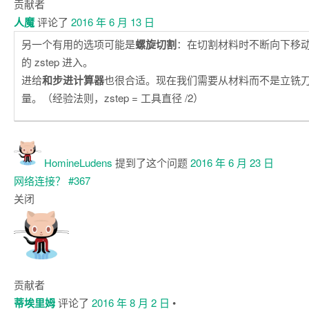
贡献者
人魔
评论了
2016 年 6 月 13 日
另一个有用的选项可能是
螺旋切割
：在切割材料时不断向下移动
的 zstep 进入。
进给
和步进计算器
也很合适。现在我们需要从材料而不是立铣
量。（经验法则，zstep = 工具直径 /2）
HomineLudens
提到了这个问题
2016 年 6 月 23 日
网络连接？
#367
关闭
贡献者
蒂埃里姆
评论了
2016 年 8 月 2 日
•