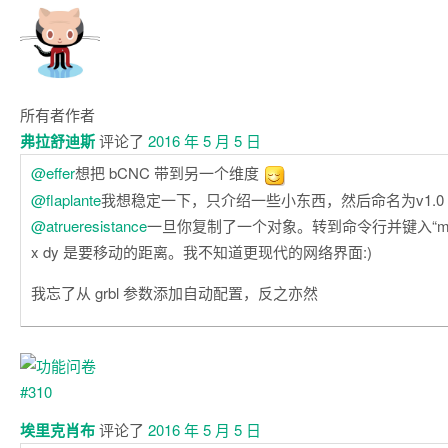
所有者
作者
弗拉舒迪斯
评论了
2016 年 5 月 5 日
@effer
想把 bCNC 带到另一个维度
@flaplante
我想稳定一下，只介绍一些小东西，然后命名为v1.0
@atrueresistance
一旦你复制了一个对象。转到命令行并键入“move 
x dy 是要移动的距离。我不知道更现代的网络界面:)
我忘了从 grbl 参数添加自动配置，反之亦然
埃里克肖布
评论了
2016 年 5 月 5 日