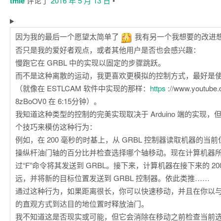
tmie
评论了
2016 年 5 月 13 日
•
因为我的最后一个愿望太简单了
我有另一个我想要的改进
否只是我的爱好者观点，或者其他用户是否也会感兴趣：
慢跑它在 GRBL 中的实现以固定的步骤跳跃。
而不是这种离散的运动，我更喜欢更模拟的控制方式，最好是使用
（就像在 ESTLCAM 软件中实现的那样：
https
://www.youtube
8zBoOV0 在 6:15分钟）。
我知道这种类型的控制的完美实现取决于 Arduino 端的实现
个技巧来模仿这种行为：
例如，在 200 毫秒的时基上，从 GRBL 控制器读取机器的当
操纵杆油门轴的百分比并检查选择哪个轴移动。现在计算机器
过“F”命令将其发送到 GRBL。接下来，计算机器在接下来的 2
远，并将新的目标位置发送到 GRBL 控制器。依此类推……
通过这种行为，如果距离很长，你可以快速移动，并且在你以
的直观方式到达目的地位置时释放油门。
我不知道这是否现实或可能，但它会消除在移动之前检查当前