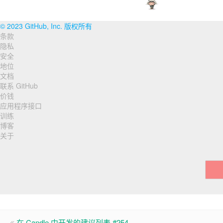
© 2023 GitHub, Inc. 版权所有
条款
页
隐私
脚
安全
地位
导
文档
联系 GitHub
航
价钱
应用程序接口
训练
博客
关于
在 Candle 中开发的建议列表 #254