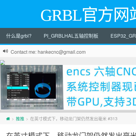
GRBL官方网
什么是grbl?
PI_GRBLHAL五轴控制板
ESP32_
Contact me: hankecnc@gmail.com
页
推推
在英寸模式下，移动龙门架仍然发出毫米 #313
>
>
脚
在英寸模式下，移动龙门架仍然发出毫米 #