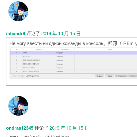
注
释
ihtiandr9
评论了
2019 年 10 月 15 日
Не могу ввести ни одной команды в консоль。都源（◦REm
ondras12345
评论了
2019 年 10 月 15 日