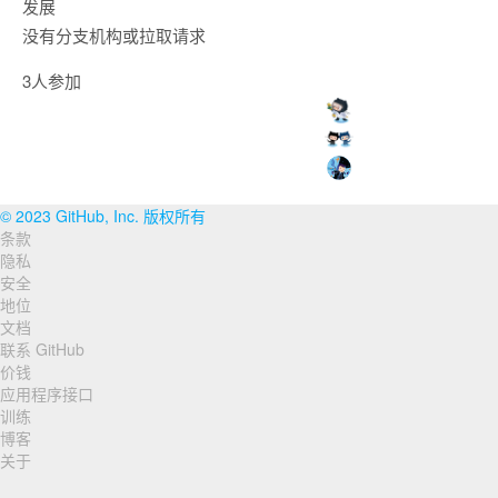
发展
没有分支机构或拉取请求
3人参加
© 2023 GitHub, Inc. 版权所有
条款
页
隐私
脚
安全
地位
导
文档
联系 GitHub
航
价钱
应用程序接口
训练
博客
关于