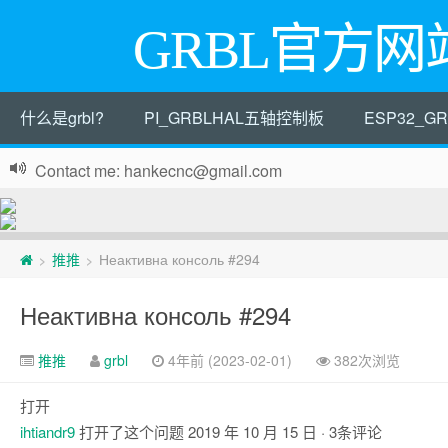
GRBL官方网
什么是grbl?
PI_GRBLHAL五轴控制板
ESP32_
Contact me: hankecnc@gmail.com
页
推推
Неактивна консоль #294
>
>
脚
Неактивна консоль #294
推推
grbl
4年前 (2023-02-01)
382次浏览
打开
ihtiandr9
打开了这个问题
2019 年 10 月 15 日
· 3条评论