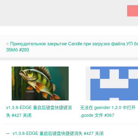
Принудительное закрытие Candle при загрузке файла УП б
35Мб #293
v1.3.8-EDGE 重启后键盘快捷键消
无法在 gsender 1.2.0 中打开
失 #427 关闭
.gcode 文件 #367
v1.3.8-EDGE 重启后键盘快捷键消失 #427 关闭