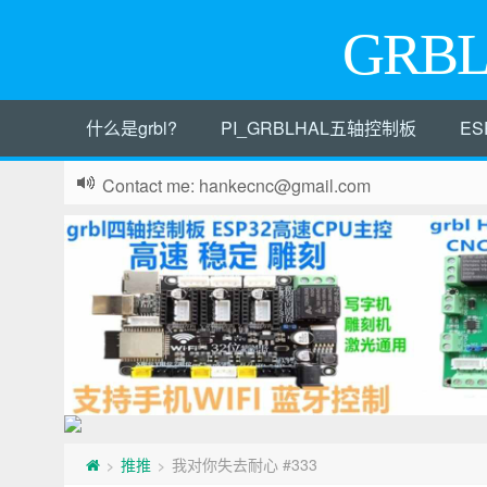
GRB
什么是grbl?
PI_GRBLHAL五轴控制板
ES
Contact me: hankecnc@gmail.com
推推
我对你失去耐心 #333
>
>