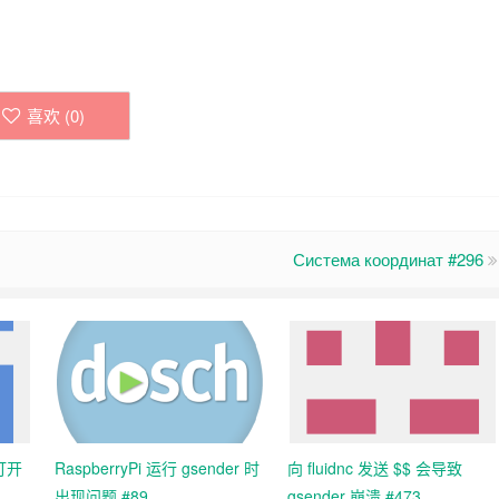
喜欢 (
0
)
Система координат #296
中打开
RaspberryPi 运行 gsender 时
向 fluidnc 发送 $$ 会导致
出现问题 #89
gsender 崩溃 #473