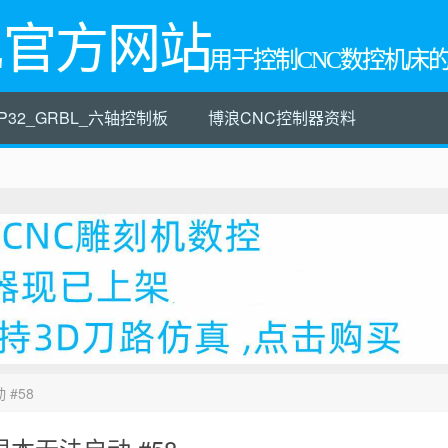
L官方网站
用于控制CNC数控机床
P32_GRBL_六轴控制板
博浪CNC控制器资料
 #58