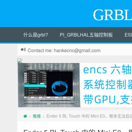
GRB
什么是grbl?
PI_GRBLHAL五轴控制板
ES
Contact me: hankecnc@gmail.com
推推
Ender 5 BL Touch 中的 Mini-E3，根本无法启动
>
>