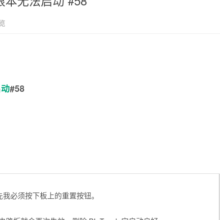
E3，根本无法启动 #58
览
启动
#58
它，首先我必须按下板上的重置按钮。