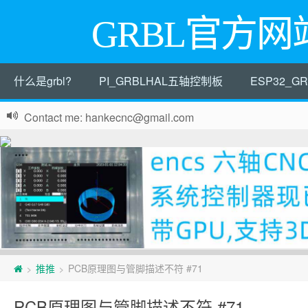
GRBL官方网
什么是grbl?
PI_GRBLHAL五轴控制板
ESP32_
Contact me: hankecnc@gmail.com
页
推推
PCB原理图与管脚描述不符 #71
>
>
脚
PCB原理图与管脚描述不符 #71