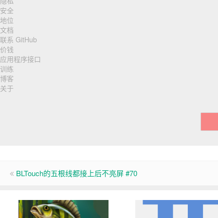
隐私
脚
安全
地位
导
文档
联系 GitHub
航
价钱
应用程序接口
训练
博客
关于
BLTouch的五根线都接上后不亮屏 #70