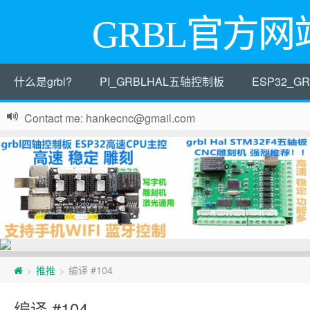
GRBL官方网
什么是grbl?
PI_GRBLHAL五轴控制板
ESP32_
Contact me: hankecnc@gmail.com
页
推推
编译 #104
>
>
脚
编译 #104