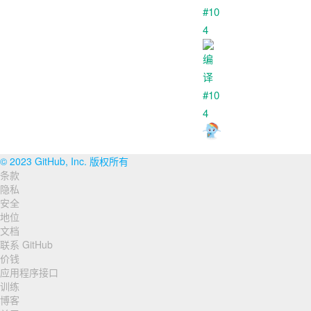
© 2023 GitHub, Inc. 版权所有
条款
页
隐私
脚
安全
地位
导
文档
联系 GitHub
航
价钱
应用程序接口
训练
博客