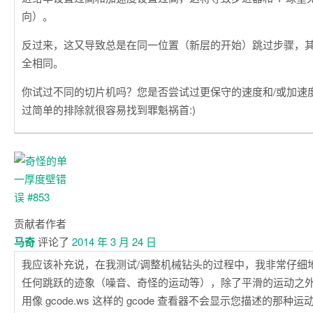
向）。
反过来，这又导致总是在同一位置（新层的开始）跳过步骤，
全相同。
你试过不同的切片机吗？您是否尝试过更保守的速度和/或加速
过简单的排除就很容易找到罪魁祸首:)
贡献者
作者
马奇
评论了
2014 年 3 月 24 日
我应该补充说，在我测试/调整机械钻头的过程中，我非常仔细
任何跳跃的迹象（噪音、奇怪的运动等），除了平滑的运动之
用像 gcode.ws 这样的 gcode 查看器不会显示您描述的那种运