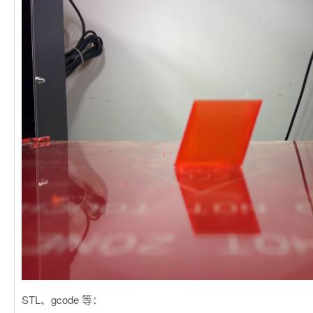
STL、gcode 等：