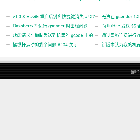
#427 关闭
文件 #367
#89
v1.3.8-EDGE 重启后键盘快捷键消失 #427
无法在 gsender 1.
关闭
RaspberryPi 运行 gsender 时出现问题
#367
向 fluidnc 发送 $$
#89
功能请求：抑制发送到机器的 gcode 中的
#473
通过网络连接进行连接
gcode 注释。 #444 关闭
操纵杆运动的剩余问题 #204 关闭
新版本认为我的机
#474 关闭
蜀IC