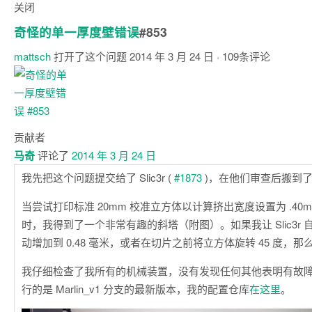
关闭
奇怪的单一厚度壁错误
#853
mattsch
打开了这个问题
2014 年 3 月 24 日
· 109条评论
评
论
贡献者
马奇
评论了
2014 年 3 月 24 日
我先把这个问题提交给了 Slic3r (
#1873
)，在他们审查后搬到
当尝试打印标准 20mm 校准立方体以计算挤出宽度设置为 .40
时，我得到了一个非常有趣的斜塔（附图）。如果我让 Slic3r
动增加到 0.48 毫米，或者在切片之前将立方体旋转 45 度，
我仔细检查了我所有的机械装置，没有发现任何其他表明有故
行的是 Marlin_v1 分支的最新版本，我的配置仓库
在这里
。