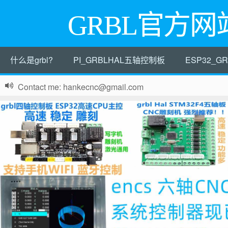
GRBL官方网
什么是grbl?
PI_GRBLHAL五轴控制板
ESP32_
Contact me: hankecnc@gmail.com