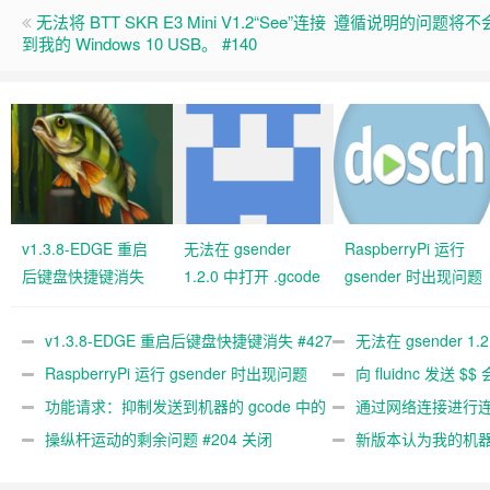
无法将 BTT SKR E3 Mini V1.2“See”连接
遵循说明的问题将不会编译 p
到我的 Windows 10 USB。 #140
v1.3.8-EDGE 重启
无法在 gsender
RaspberryPi 运行
后键盘快捷键消失
1.2.0 中打开 .gcode
gsender 时出现问题
#427 关闭
文件 #367
#89
v1.3.8-EDGE 重启后键盘快捷键消失 #427
无法在 gsender 1.
关闭
RaspberryPi 运行 gsender 时出现问题
#367
向 fluidnc 发送 $$
#89
功能请求：抑制发送到机器的 gcode 中的
#473
通过网络连接进行连接
gcode 注释。 #444 关闭
操纵杆运动的剩余问题 #204 关闭
新版本认为我的机
#474 关闭