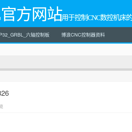
L官方网站
用于控制CNC数控机床
P32_GRBL_六轴控制板
博浪CNC控制器资料
326
览