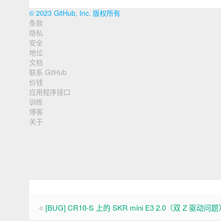
© 2023 GitHub, Inc. 版权所有
条款
页
隐私
脚
安全
地位
导
文档
联系 GitHub
航
价钱
应用程序接口
训练
博客
关于
[BUG] CR10-S 上的 SKR mini E3 2.0（双 Z 驱动问题