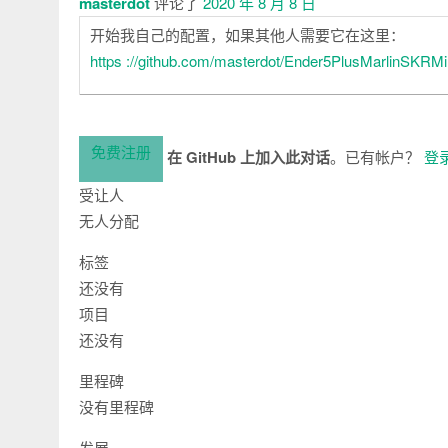
masterdot
评论了
2020 年 8 月 8 日
开始我自己的配置，如果其他人需要它在这里：
https ://github.com/masterdot/Ender5PlusMarlinSKRMi
免费注册
在 GitHub 上加入此对话
。已有帐户？
登
受让人
无人分配
标签
还没有
项目
还没有
里程碑
没有里程碑
发展