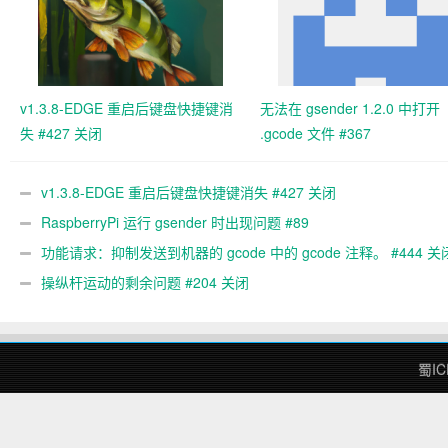
v1.3.8-EDGE 重启后键盘快捷键消
无法在 gsender 1.2.0 中打开
失 #427 关闭
.gcode 文件 #367
v1.3.8-EDGE 重启后键盘快捷键消失 #427 关闭
RaspberryPi 运行 gsender 时出现问题 #89
功能请求：抑制发送到机器的 gcode 中的 gcode 注释。 #444 关
操纵杆运动的剩余问题 #204 关闭
蜀IC