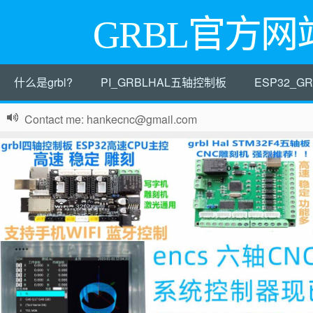
GRBL官方网
什么是grbl?
PI_GRBLHAL五轴控制板
ESP32_
Contact me: hankecnc@gmail.com