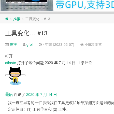
页
推推
工具变化… #13
>
>
脚
工具变化… #13
推推
grbl
4年前 (2023-02-07)
449次浏览
打开
atlaste
打开了这个问题
2020 年 7 月 14 日
· 1条评论
评
论
最后
评论了
2020 年 7 月 14 日
我一直在思考的一件事是我在工具更改和顶部探测方面遇到的
定两件事：(1) 工具位置和 (2) 工件。