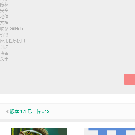
页
隐私
脚
安全
地位
导
文档
联系 GitHub
航
价钱
应用程序接口
训练
博客
关于
版本 1.1 已上传 #12