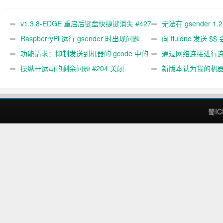
#427 关闭
文件 #367
#89
v1.3.8-EDGE 重启后键盘快捷键消失 #427
无法在 gsender 1.
关闭
RaspberryPi 运行 gsender 时出现问题
#367
向 fluidnc 发送 $$
#89
功能请求：抑制发送到机器的 gcode 中的
#473
通过网络连接进行连接
gcode 注释。 #444 关闭
操纵杆运动的剩余问题 #204 关闭
新版本认为我的机
#474 关闭
蜀IC