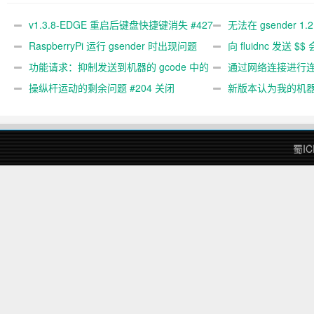
#427 关闭
文件 #367
#89
v1.3.8-EDGE 重启后键盘快捷键消失 #427
无法在 gsender 1.
关闭
RaspberryPi 运行 gsender 时出现问题
#367
向 fluidnc 发送 $$
#89
功能请求：抑制发送到机器的 gcode 中的
#473
通过网络连接进行连接
gcode 注释。 #444 关闭
操纵杆运动的剩余问题 #204 关闭
新版本认为我的机
#474 关闭
蜀IC