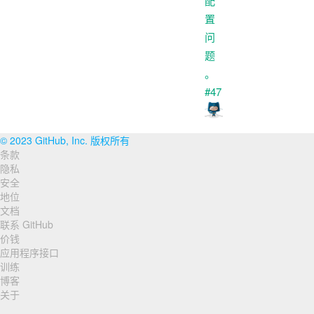
© 2023 GitHub, Inc. 版权所有
条款
页
隐私
脚
安全
地位
导
文档
联系 GitHub
航
价钱
应用程序接口
训练
博客
关于