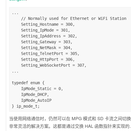
...

    // Normally used for Ethernet or WiFi Station

    Setting_Hostname = 300,

    Setting_IpMode = 301,

    Setting_IpAddress = 302,

    Setting_Gateway = 303,

    Setting_NetMask = 304,

    Setting_TelnetPort = 305,

    Setting_HttpPort = 306,

    Setting_WebSocketPort = 307,

...

typedef enum {

    IpMode_Static = 0,

    IpMode_DHCP,

    IpMode_AutoIP

当使用网络通信时，仍然可以在 MPG 模式和 SD 卡流之间切换
非常灵活的解决方案。这都是通过交换 HAL 函数指针来实现的