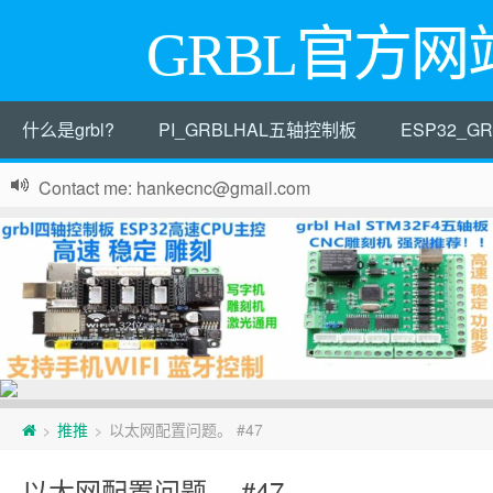
GRBL官方网
什么是grbl?
PI_GRBLHAL五轴控制板
ESP32_
Contact me: hankecnc@gmail.com
页
推推
以太网配置问题。 #47
>
>
脚
以太网配置问题。 #47