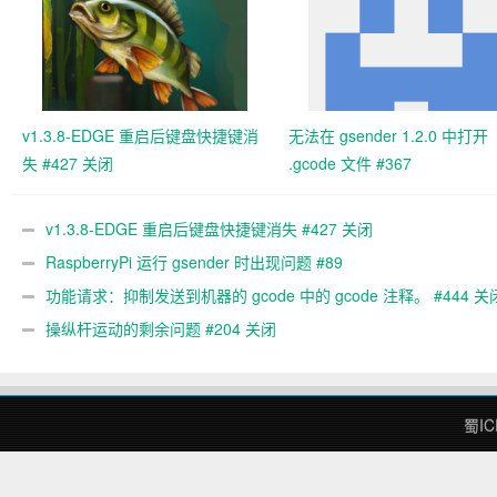
v1.3.8-EDGE 重启后键盘快捷键消
无法在 gsender 1.2.0 中打开
失 #427 关闭
.gcode 文件 #367
v1.3.8-EDGE 重启后键盘快捷键消失 #427 关闭
RaspberryPi 运行 gsender 时出现问题 #89
功能请求：抑制发送到机器的 gcode 中的 gcode 注释。 #444 关
操纵杆运动的剩余问题 #204 关闭
蜀IC