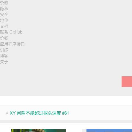
条款
页
隐私
脚
安全
地位
导
文档
联系 GitHub
航
价钱
应用程序接口
训练
博客
关于
XY 间隙不能超过探头深度 #61