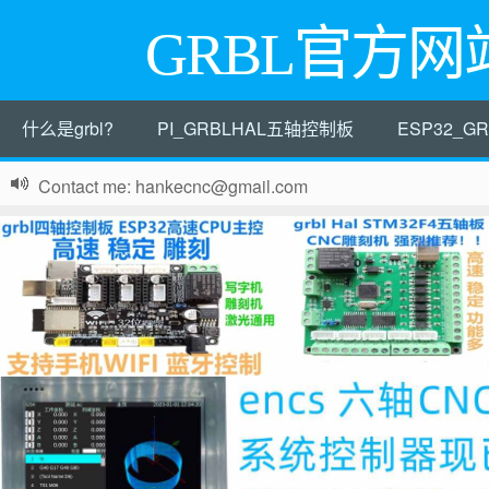
GRBL官方网
什么是grbl?
PI_GRBLHAL五轴控制板
ESP32_
Contact me: hankecnc@gmail.com