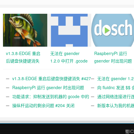
v1.3.8-EDGE 重启
无法在 gsender
RaspberryPi 运行
后键盘快捷键消失
1.2.0 中打开 .gcode
gsender 时出现问题
#427 关闭
文件 #367
#89
v1.3.8-EDGE 重启后键盘快捷键消失 #427
无法在 gsender 1.
关闭
RaspberryPi 运行 gsender 时出现问题
#367
向 fluidnc 发送 $$
#89
功能请求：抑制发送到机器的 gcode 中的
#473
通过网络连接进行连接
gcode 注释。 #444 关闭
操纵杆运动的剩余问题 #204 关闭
新版本认为我的机
#474 关闭
蜀IC