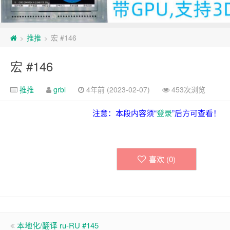
推推
宏 #146
>
>
宏 #146
推推
grbl
4年前 (2023-02-07)
453次浏览
注意：本段内容须“
登录
”后方可查看！
喜欢 (
0
)
本地化/翻译 ru-RU #145