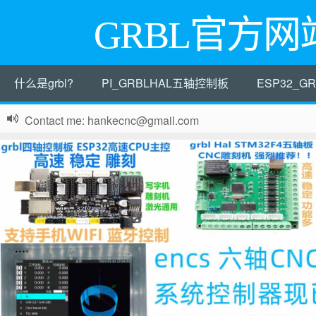
GRBL官方网
什么是grbl?
PI_GRBLHAL五轴控制板
ESP32_
Contact me: hankecnc@gmail.com