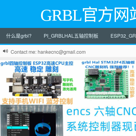
GRBL官方网
什么是grbl?
PI_GRBLHAL五轴控制板
ESP32_
Contact me: hankecnc@gmail.com