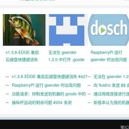
v1.3.8-EDGE 重启
无法在 gsender
RaspberryPi 运行
后键盘快捷键消失
1.2.0 中打开 .gcode
gsender 时出现问题
#427 关闭
文件 #367
#89
v1.3.8-EDGE 重启后键盘快捷键消失 #427
无法在 gsender 1.
关闭
RaspberryPi 运行 gsender 时出现问题
#367
向 fluidnc 发送 $$
#89
功能请求：抑制发送到机器的 gcode 中的
#473
通过网络连接进行连接
gcode 注释。 #444 关闭
操纵杆运动的剩余问题 #204 关闭
新版本认为我的机
#474 关闭
蜀IC