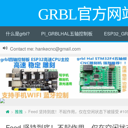
GRBL官方网
什么是grbl?
PI_GRBLHAL五轴控制板
ESP32_
Contact me: hankecnc@gmail.com
推推
Feed 坚持到底！不起作用，仅在空闲状态下被接受 #10
>
>
Feed 坚持到底！不起作用，仅在空闲