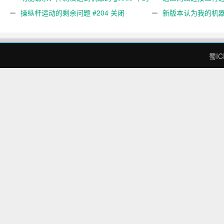
gcode 注释。 #444 关闭
操纵杆运动的剩余问题 #204 关闭
新版本认为我的机
#474 关闭
蜀IC