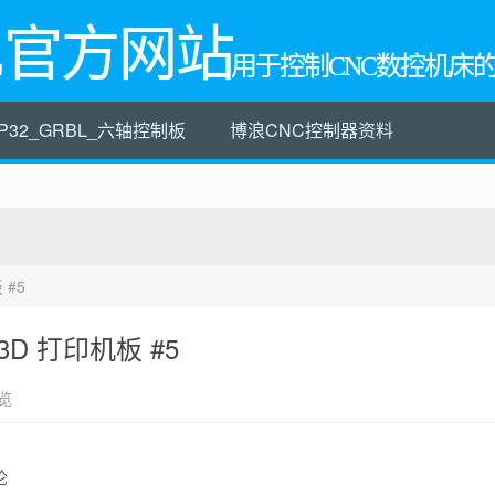
L官方网站
用于控制CNC数控机床
P32_GRBL_六轴控制板
博浪CNC控制器资料
 #5
0 3D 打印机板 #5
览
论