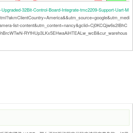
pgraded-32Bit-Control-Board-Integrate-tmc2209-Support-Uart-M
.html?akmClientCountry=America&&utm_source=google&utm_medi
mera-list-content&utm_content=nancy&gclid=Cj0KCQjw6s2IBhC
ohBrcWTwN-RYfHUp3LKx5EHwaAiHTEALw_wcB&cur_warehous