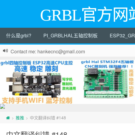
GRBL官方网
什么是grbl?
PI_GRBLHAL五轴控制板
ESP32_
Contact me: hankecnc@gmail.com
推推
中文翻译纠错 #148
>
>
中文翻译纠错 #148