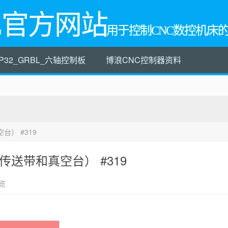
L官方网站
用于控制CNC数控机床
P32_GRBL_六轴控制板
博浪CNC控制器资料
） #319
送带和真空台） #319
览