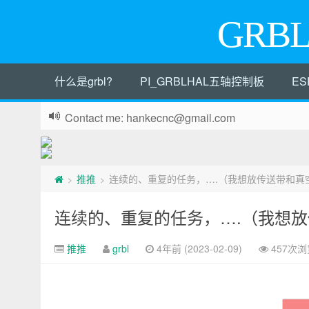
GRB
什么是grbl?
PI_GRBLHAL五轴控制板
ES
Contact me: hankecnc@gmail.com
推推
连续的、重复的任务，….（我想放传送带和真空台
>
>
连续的、重复的任务，….（我想放传
推推
grbl
4年前 (2023-02-09)
457次浏