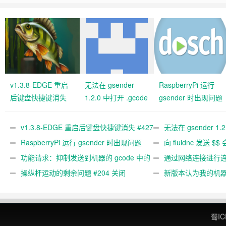
v1.3.8-EDGE 重启
无法在 gsender
RaspberryPi 运行
后键盘快捷键消失
1.2.0 中打开 .gcode
gsender 时出现问题
#427 关闭
文件 #367
#89
v1.3.8-EDGE 重启后键盘快捷键消失 #427
无法在 gsender 1.
关闭
RaspberryPi 运行 gsender 时出现问题
#367
向 fluidnc 发送 $$
#89
功能请求：抑制发送到机器的 gcode 中的
#473
通过网络连接进行连接
gcode 注释。 #444 关闭
操纵杆运动的剩余问题 #204 关闭
新版本认为我的机
#474 关闭
蜀IC