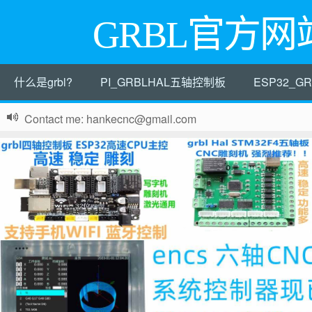
GRBL官方网
什么是grbl?
PI_GRBLHAL五轴控制板
ESP32_
Contact me: hankecnc@gmail.com