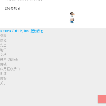
2名参加者
© 2023 GitHub, Inc. 版权所有
条款
页
隐私
脚
安全
地位
导
文档
联系 GitHub
航
价钱
应用程序接口
训练
博客
关于