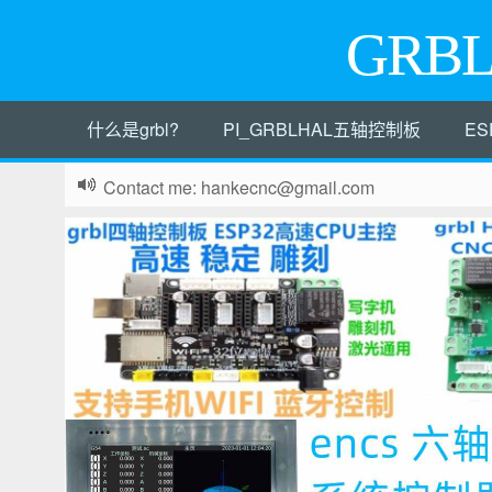
GRB
什么是grbl?
PI_GRBLHAL五轴控制板
ES
Contact me: hankecnc@gmail.com