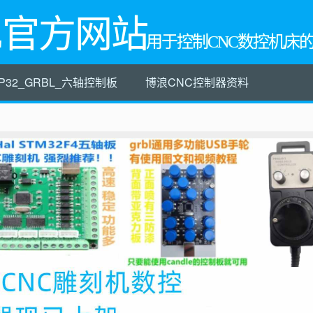
L官方网站
用于控制CNC数控机床
P32_GRBL_六轴控制板
博浪CNC控制器资料