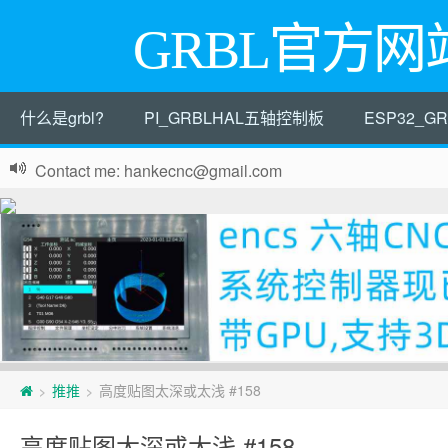
GRBL官方网
什么是grbl?
PI_GRBLHAL五轴控制板
ESP32_
Contact me: hankecnc@gmail.com
页
推推
高度贴图太深或太浅 #158
>
>
脚
高度贴图太深或太浅 #158