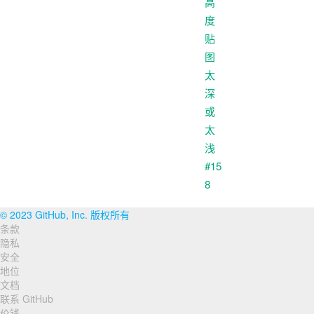
© 2023 GitHub, Inc. 版权所有
条款
页
隐私
脚
安全
地位
导
文档
联系 GitHub
航
价钱