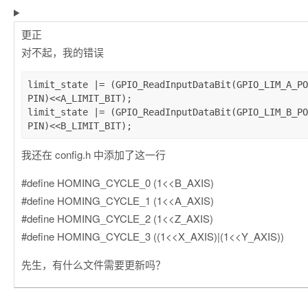
更正
对不起，我的错误
limit_state |= (GPIO_ReadInputDataBit(GPIO_LIM_A_PO
PIN)<<A_LIMIT_BIT);

limit_state |= (GPIO_ReadInputDataBit(GPIO_LIM_B_PO
我还在 config.h 中添加了这一行
#define HOMING_CYCLE_0 (1<<B_AXIS)
#define HOMING_CYCLE_1 (1<<A_AXIS)
#define HOMING_CYCLE_2 (1<<Z_AXIS)
#define HOMING_CYCLE_3 ((1<<X_AXIS)|(1<<Y_AXIS))
先生，有什么文件需要更新吗？