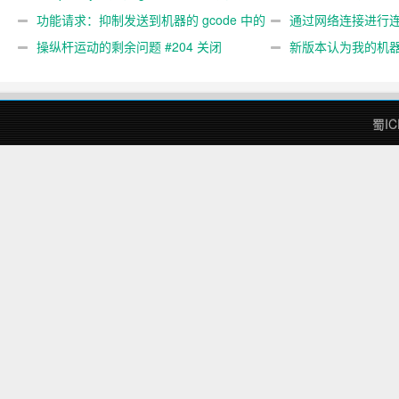
#89
功能请求：抑制发送到机器的 gcode 中的
#473
通过网络连接进行连接
gcode 注释。 #444 关闭
操纵杆运动的剩余问题 #204 关闭
新版本认为我的机
#474 关闭
蜀IC