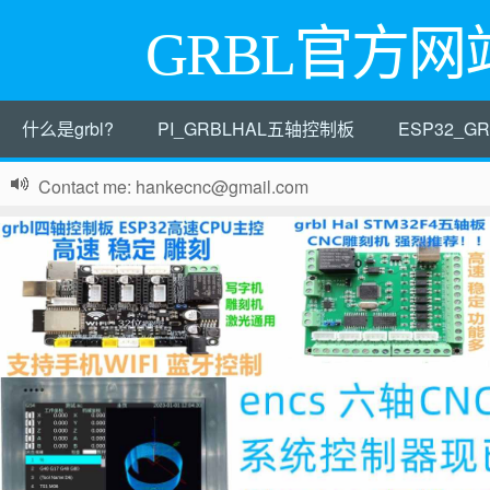
GRBL官方网
什么是grbl?
PI_GRBLHAL五轴控制板
ESP32_
Contact me: hankecnc@gmail.com