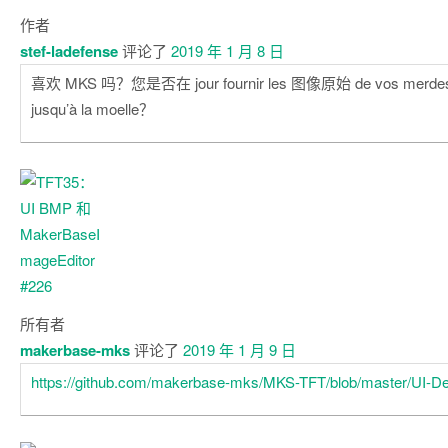
作者
stef-ladefense
评论了
2019 年 1 月 8 日
喜欢 MKS 吗？您是否在 jour fournir les 图像原始 de vos merdes d’
jusqu’à la moelle？
所有者
makerbase-mks
评论了
2019 年 1 月 9 日
https://github.com/makerbase-mks/MKS-TFT/blob/master/UI-De