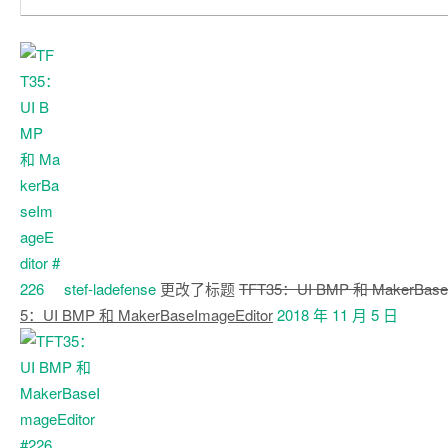
stef-ladefense
更改了标题
TFT35：UI BMP 和 MakerBaseI
5：UI BMP 和 MakerBaseImageEditor
2018 年 11 月 5 日