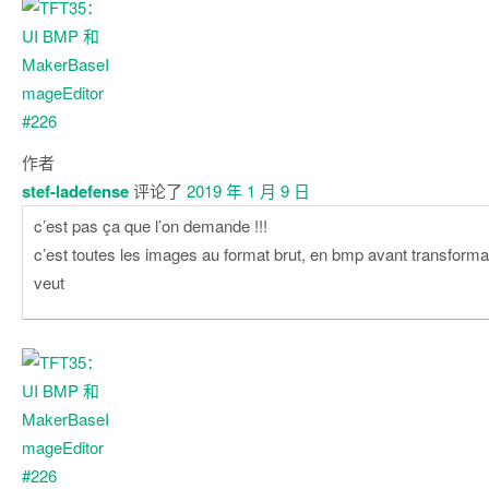
作者
stef-ladefense
评论了
2019 年 1 月 9 日
c’est pas ça que l’on demande !!!
c’est toutes les images au format brut, en bmp avant transformat
veut