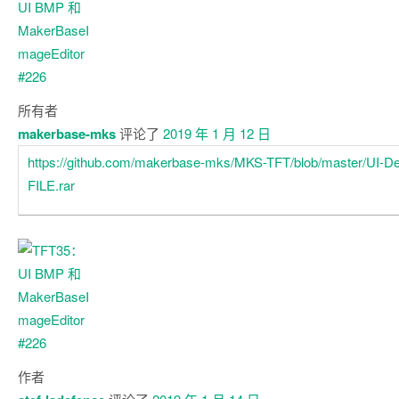
所有者
makerbase-mks
评论了
2019 年 1 月 12 日
https://github.com/makerbase-mks/MKS-TFT/blob/master/UI-
FILE.rar
作者