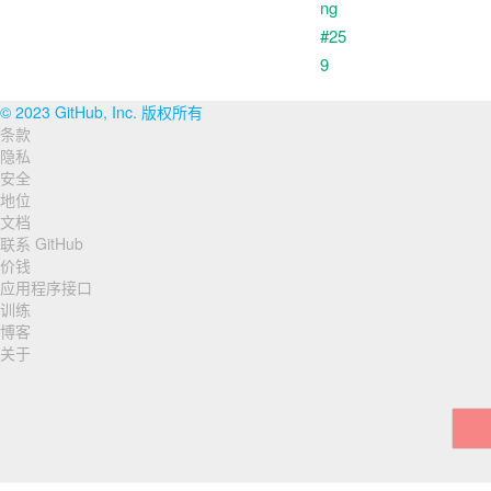
© 2023 GitHub, Inc. 版权所有
条款
页
隐私
脚
安全
地位
导
文档
联系 GitHub
航
价钱
应用程序接口
训练
博客
关于