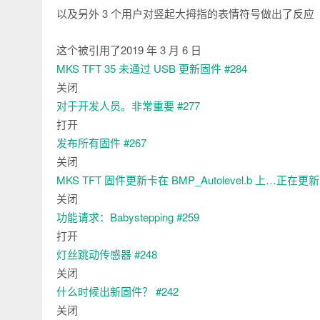
以及另外 3 个用户对竖起大拇指的表情符号做出了反应
这个被引用了
2019 年 3 月 6 日
MKS TFT 35 未通过 USB 更新固件
#284
关闭
对于开发人员。非常重要
#277
打开
发布所有固件
#267
关闭
MKS TFT 固件更新卡在 BMP_Autolevel.b 上…正在更
关闭
功能请求：Babystepping
#259
打开
灯丝跳动传感器
#248
关闭
什么时候出新固件？
#242
关闭