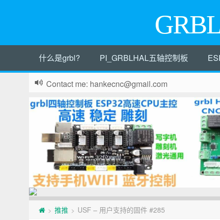
GRB
什么是grbl?
PI_GRBLHAL五轴控制板
ES
Contact me: hankecnc@gmail.com
页
推推
USF – 用户支持的固件 #285
>
>