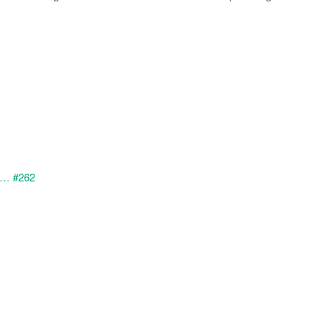
新…
#262