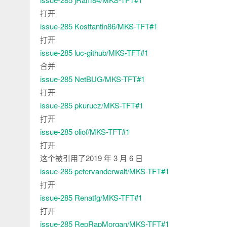
打开
issue-285
Kosttantin86/MKS-TFT#1
打开
issue-285
luc-github/MKS-TFT#1
合并
issue-285
NetBUG/MKS-TFT#1
打开
issue-285
pkurucz/MKS-TFT#1
打开
issue-285
oliof/MKS-TFT#1
打开
这个被引用了
2019 年 3 月 6 日
issue-285
petervanderwalt/MKS-TFT#1
打开
issue-285
Renatfg/MKS-TFT#1
打开
issue-285
RepRapMorgan/MKS-TFT#1