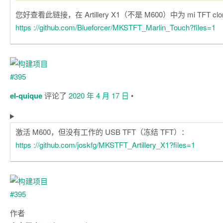
您好查看此链接，在 Artillery X1（不是 M600）中为 mi TFT cl
https ://github.com/Blueforcer/MKSTFT_Marlin_Touch?files=1
el-quique
评论了
2020 年 4 月 17 日
•
激活 M600，但没有工作的 USB TFT（冻结 TFT）：
https ://github.com/joskfg/MKSTFT_Artillery_X1?files=1
作者