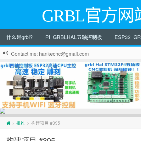
GRBL官方网
什么是grbl?
PI_GRBLHAL五轴控制板
ESP32_
Contact me: hankecnc@gmail.com
页
推推
构建项目 #395
>
>
脚
构建项目 #395