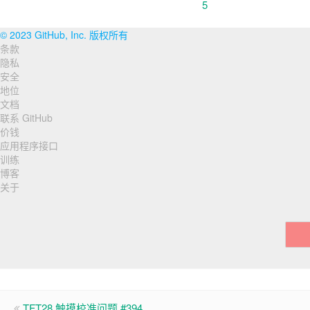
© 2023 GitHub, Inc. 版权所有
条款
页
隐私
脚
安全
地位
导
文档
联系 GitHub
航
价钱
应用程序接口
训练
博客
关于
TFT28 触摸校准问题 #394