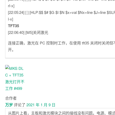
rl-x]
[22:05:24] [ ] [HLP:$$ $# $G $I $N $x=val $Nx=line $J=line $S
l-x]
TFT35
[22:06:40] [M5]关闭激光
连接正确，激光在 PC 控制时工作，在使用 tft35 关闭时关闭
开。
合作者
万岁
评论了
2021 年 1 月 9 日
从图片上看，主板和激光模块之间的接线没有问题。电源、模