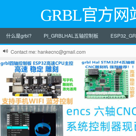
GRBL官方网
什么是grbl?
PI_GRBLHAL五轴控制板
ESP32_
Contact me: hankecnc@gmail.com