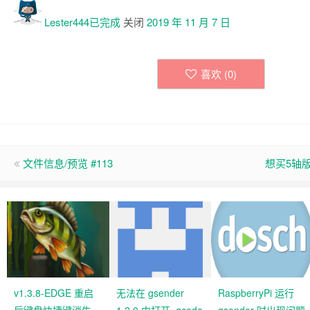
Lester444已
完成
关闭
2019 年 11 月 7 日
喜欢 (
0
)
文件信息/预览 #113
想买5轴版
v1.3.8-EDGE 重启
无法在 gsender
RaspberryPi 运行