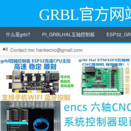
GRBL官方网
什么是grbl?
PI_GRBLHAL五轴控制板
ESP32_
Contact me: hankecnc@gmail.com