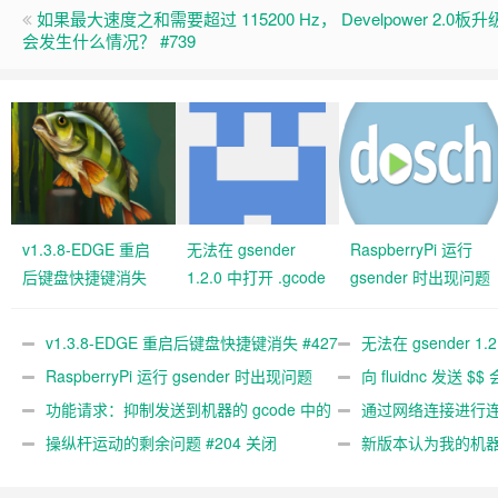
如果最大速度之和需要超过 115200 Hz，
Develpower 2.0板升
会发生什么情况？ #739
v1.3.8-EDGE 重启
无法在 gsender
RaspberryPi 运行
后键盘快捷键消失
1.2.0 中打开 .gcode
gsender 时出现问题
#427 关闭
文件 #367
#89
v1.3.8-EDGE 重启后键盘快捷键消失 #427
无法在 gsender 1.
关闭
RaspberryPi 运行 gsender 时出现问题
#367
向 fluidnc 发送 $$
#89
功能请求：抑制发送到机器的 gcode 中的
#473
通过网络连接进行连接
gcode 注释。 #444 关闭
操纵杆运动的剩余问题 #204 关闭
新版本认为我的机
#474 关闭