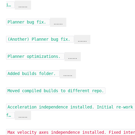
……
i…
……
Planner bug fix.
……
(Another) Planner bug fix.
……
Planner optimizations.
……
Added builds folder.
Moved compiled builds to different repo.
Acceleration independence installed. Initial re-work
……
f…
Max velocity axes independence installed. Fixed inte