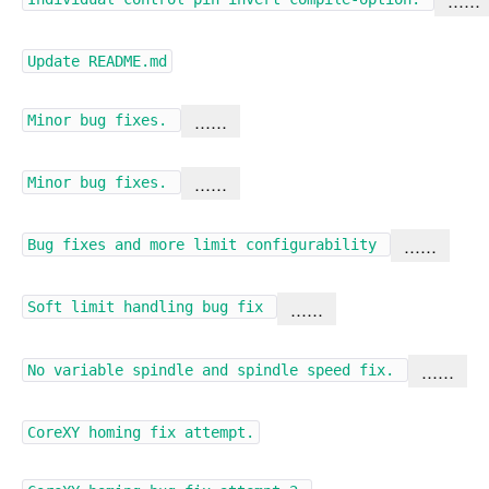
……
Update README.md
……
Minor bug fixes.
……
Minor bug fixes.
……
Bug fixes and more limit configurability
……
Soft limit handling bug fix
……
No variable spindle and spindle speed fix.
CoreXY homing fix attempt.