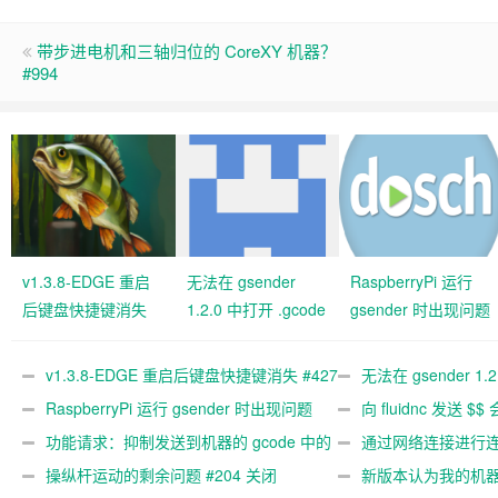
带步进电机和三轴归位的 CoreXY 机器？
#994
v1.3.8-EDGE 重启
无法在 gsender
RaspberryPi 运行
后键盘快捷键消失
1.2.0 中打开 .gcode
gsender 时出现问题
#427 关闭
文件 #367
#89
v1.3.8-EDGE 重启后键盘快捷键消失 #427
无法在 gsender 1.
关闭
RaspberryPi 运行 gsender 时出现问题
#367
向 fluidnc 发送 $$
#89
功能请求：抑制发送到机器的 gcode 中的
#473
通过网络连接进行连接
gcode 注释。 #444 关闭
操纵杆运动的剩余问题 #204 关闭
新版本认为我的机