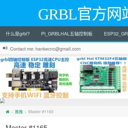
GRBL官方网
什么是grbl?
PI_GRBLHAL五轴控制板
ESP32_
Contact me: hankecnc@gmail.com
推推
Master #1165
>
>
Master #1165