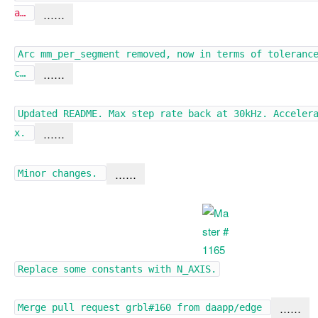
……
a…
Arc mm_per_segment removed, now in terms of toleranc
……
c…
Updated README. Max step rate back at 30kHz. Acceler
……
x.
……
Minor changes.
Replace some constants with N_AXIS.
……
Merge pull request
grbl#160
from daapp/edge