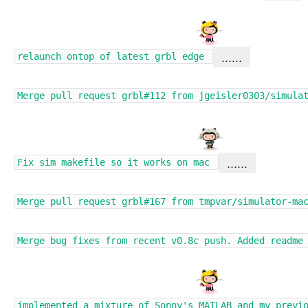
……
relaunch ontop of latest grbl edge
Merge pull request
grbl#112
from jgeisler0303/simula
……
Fix sim makefile so it works on mac
Merge pull request
grbl#167
from tmpvar/simulator-ma
Merge bug fixes from recent v0.8c push. Added readme
implemented a mixture of Sonny's MATLAB and my previ