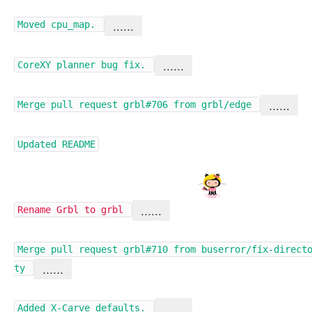
……
Moved cpu_map.
……
CoreXY planner bug fix.
……
Merge pull request
grbl#706
from grbl/edge
Updated README
……
Rename Grbl to grbl
Merge pull request
grbl#710
from buserror/fix-direct
……
ty
……
Added X-Carve defaults.