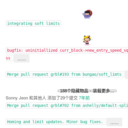
integrating soft limits
bugfix: uninitiallized curr_block->new_entry_speed_s
……
ss
Merge pull request
grbl#193
from bungao/soft_limts
188个隐藏物品
装载更多…
Sonny Jeon
和其他人
添加了
29
个提交
7年前
Merge pull request
grbl#702
from ashelly/default-spl
……
Homing and limit updates. Minor bug fixes.