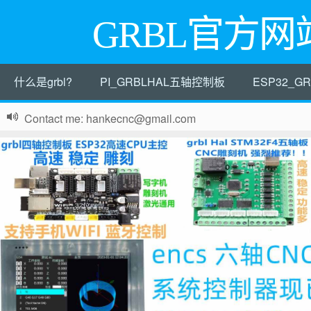
GRBL官方网
什么是grbl?
PI_GRBLHAL五轴控制板
ESP32_
Contact me: hankecnc@gmail.com