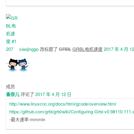
xiaojinggo
改标题了
GRBL
GRBL电机速度
2017 年 4 月 1
成员
香奈儿
评论了
2017 年 4 月 12 日
http://www.linuxcnc.org/docs/html/gcode/overview.html
https://github.com/grbl/grbl/wiki/Configuring-Grbl-v0.9#110-11
-最大速率-mmmin