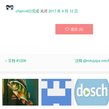
chamnit已
完成
关闭
2017 年 4 月 12 日
喜欢 (
0
)
文档 #1206
注释 @mtvjulya m