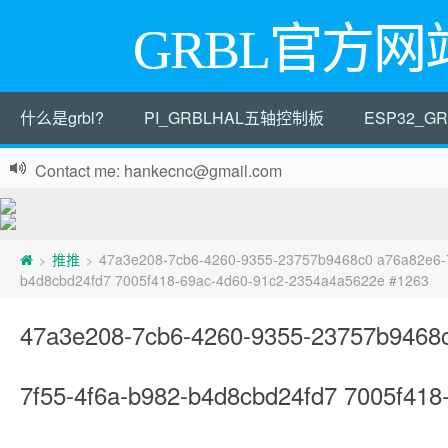
GRBL官方网
什么是grbl?
PI_GRBLHAL五轴控制板
ESP32_
Contact me: hankecnc@gmail.com
推推
47a3e208-7cb6-4260-9355-23757b9468c0 a76a82e6-7
>
>
b4d8cbd24fd7 7005f418-69ac-4d60-91c2-2354a4a5622e #1263
47a3e208-7cb6-4260-9355-23757b9468
7f55-4f6a-b982-b4d8cbd24fd7 7005f418