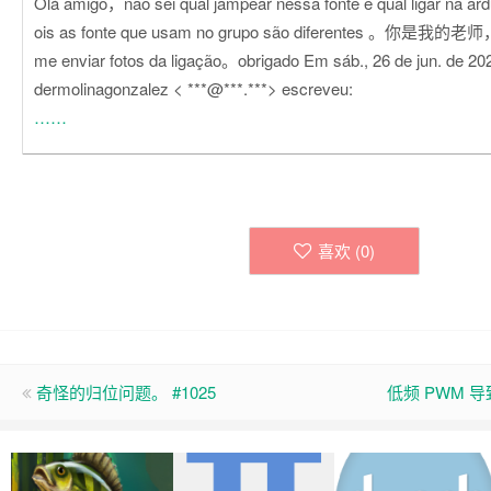
Olá amigo，não sei qual jampear nessa fonte e qual ligar na ard
ois as fonte que usam no grupo são diferentes 。你是我
me enviar fotos da ligação。obrigado Em sáb., 26 de jun. de 20
dermolinagonzalez < ***@***.***> escreveu:
……
喜欢 (
0
)
奇怪的归位问题。 #1025
低频 PWM 导