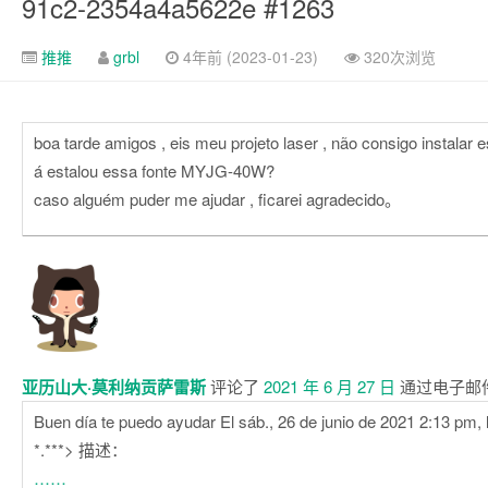
91c2-2354a4a5622e #1263
推推
grbl
4年前 (2023-01-23)
320次浏览
boa tarde amigos , eis meu projeto laser , não consigo instalar e
á estalou essa fonte MYJG-40W?
caso alguém puder me ajudar , ficarei agradecido。
亚历山大·莫利纳贡萨雷斯
评论了
2021 年 6 月 27 日
通过电子邮
Buen día te puedo ayudar El sáb., 26 de junio de 2021 2:13 pm, 
*.***> 描述：
……