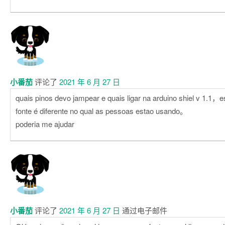
小番茄
评论了
2021 年 6 月 27 日
quais pinos devo jampear e quais ligar na arduino shiel v 1.1，
fonte é diferente no qual as pessoas estao usando。
poderia me ajudar
小番茄
评论了
2021 年 6 月 27 日
通过电子邮件