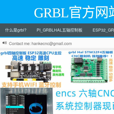
GRBL官方网
什么是grbl?
PI_GRBLHAL五轴控制板
ESP32_
Contact me: hankecnc@gmail.com