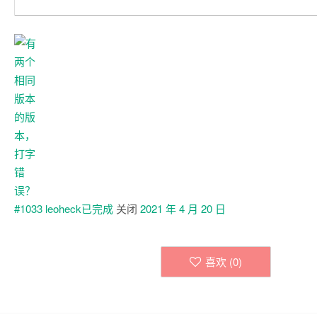
leoheck已
完成
关闭
2021 年 4 月 20 日
喜欢 (
0
)