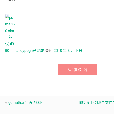
andypugh已
完成
关闭
2018 年 3 月 9 日
喜欢 (
0
)
gomath.c 错误 #389
我应该上传哪个文件才能