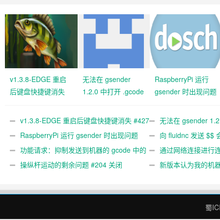
v1.3.8-EDGE 重启
无法在 gsender
RaspberryPi 运行
后键盘快捷键消失
1.2.0 中打开 .gcode
gsender 时出现问题
#427 关闭
文件 #367
#89
v1.3.8-EDGE 重启后键盘快捷键消失 #427
无法在 gsender 1.
关闭
RaspberryPi 运行 gsender 时出现问题
#367
向 fluidnc 发送 $$
#89
功能请求：抑制发送到机器的 gcode 中的
#473
通过网络连接进行连接
gcode 注释。 #444 关闭
操纵杆运动的剩余问题 #204 关闭
新版本认为我的机
#474 关闭
蜀IC