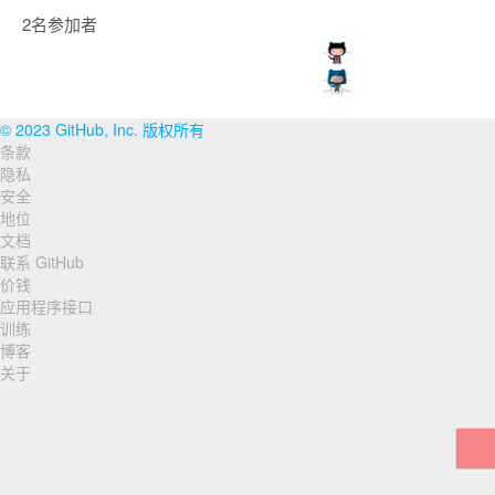
2名参加者
© 2023 GitHub, Inc. 版权所有
条款
页
隐私
脚
安全
地位
导
文档
联系 GitHub
航
价钱
应用程序接口
训练
博客
关于