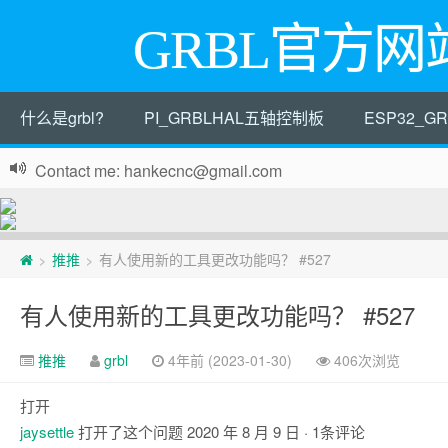
GRBL官方网
什么是grbl?
PI_GRBLHAL五轴控制板
ESP32_
Contact me: hankecnc@gmail.com
页
推推
有人使用新的工具更改功能吗？ #527
>
>
脚
有人使用新的工具更改功能吗？ #527
推推
grbl
4年前 (2023-01-30)
406次浏览
打开
jaysettle
打开了这个问题
2020 年 8 月 9 日
· 1条评论