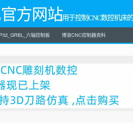
L官方网站
用于控制CNC数控机床
P32_GRBL_六轴控制板
博浪CNC控制器资料