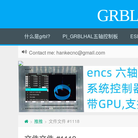
GRB
什么是grbl?
PI_GRBLHAL五轴控制板
ES
Contact me: hankecnc@gmail.com
推推
文件文件 #1118
>
>