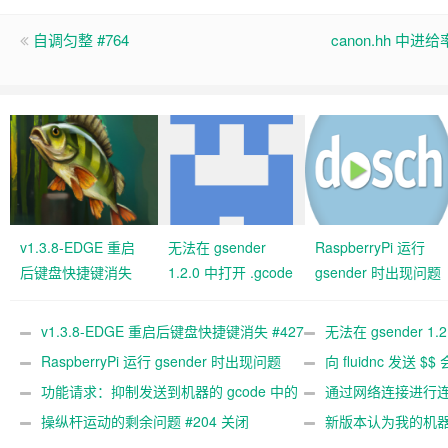
自调匀整 #764
canon.hh 
v1.3.8-EDGE 重启
无法在 gsender
RaspberryPi 运行
后键盘快捷键消失
1.2.0 中打开 .gcode
gsender 时出现问题
#427 关闭
文件 #367
#89
v1.3.8-EDGE 重启后键盘快捷键消失 #427
无法在 gsender 1.
关闭
RaspberryPi 运行 gsender 时出现问题
#367
向 fluidnc 发送 $$
#89
功能请求：抑制发送到机器的 gcode 中的
#473
通过网络连接进行连接
gcode 注释。 #444 关闭
操纵杆运动的剩余问题 #204 关闭
新版本认为我的机