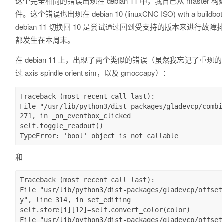
这个完全相同的错误出现在 debian 11 中，我自己从 master
件。这个错误也出现在 debian 10 (linuxCNC ISO) wth a buildbot 
debian 11 切换回 10 是尝试通过回到受支持的版本来进行
都发生在本周末。
在 debian 11 上，出现了两个类似的错误（虽然我忘记了重
过 axis spindle orient sim，以及 gmoccapy）：
Traceback (most recent call last):

File "/usr/lib/python3/dist-packages/gladevcp/combi
271, in _on_eventbox_clicked

self.toggle_readout()

和
Traceback (most recent call last):

File "usr/lib/python3/dist-packages/gladevcp/offset
y", line 314, in set_editing

self.store[i][12]=self.convert_color(color)

File "usr/lib/python3/dist-packages/gladevcp/offset