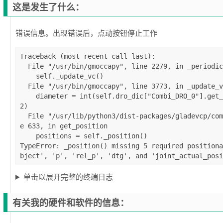
这是发生了什么：
错误信息。出现错误后，点动按钮停止工作
Traceback (most recent call last):

  File "/usr/bin/gmoccapy", line 2279, in _periodic

    self._update_vc()

  File "/usr/bin/gmoccapy", line 3773, in _update_vc

    diameter = int(self.dro_dic["Combi_DRO_0"].get_position()[1] * 
2)

  File "/usr/lib/python3/dist-packages/gladevcp/combi_dro.py", lin
e 633, in get_position

    positions = self._position()

TypeError: _position() missing 5 required positiona
单击以展开完整的终端日志
有关我的硬件和软件的信息：