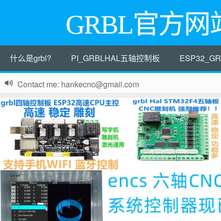
GRBL官方网
什么是grbl?
PI_GRBLHAL五轴控制板
ESP32_
Contact me: hankecnc@gmail.com