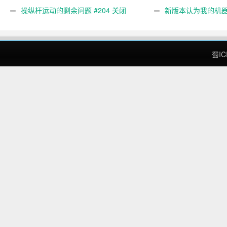
gcode 注释。 #444 关闭
操纵杆运动的剩余问题 #204 关闭
新版本认为我的机
#474 关闭
蜀IC