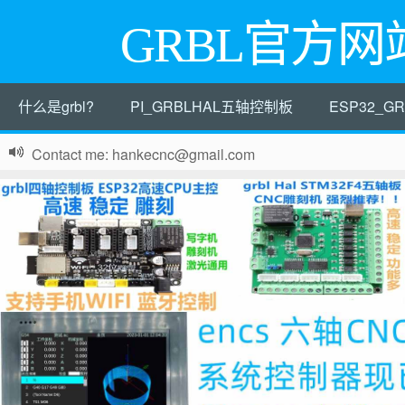
GRBL官方网
什么是grbl?
PI_GRBLHAL五轴控制板
ESP32_
Contact me: hankecnc@gmail.com