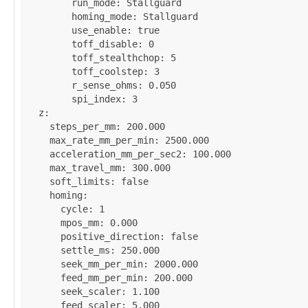
run_mode
: 
Stallguard
homing_mode
: 
Stallguard
use_enable
: 
true
toff_disable
: 
0
toff_stealthchop
: 
5
toff_coolstep
: 
3
r_sense_ohms
: 
0.050
spi_index
: 
3
z
:

steps_per_mm
: 
200.000
max_rate_mm_per_min
: 
2500.000
acceleration_mm_per_sec2
: 
100.000
max_travel_mm
: 
300.000
soft_limits
: 
false
homing
:

cycle
: 
1
mpos_mm
: 
0.000
positive_direction
: 
false
settle_ms
: 
250.000
seek_mm_per_min
: 
2000.000
feed_mm_per_min
: 
200.000
seek_scaler
: 
1.100
feed_scaler
: 
5.000