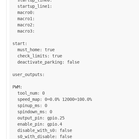
startup_line0
: 

startup_line1
: 

macro0
: 

macro1
: 

macro2
: 

macro3
: 

start
:

must_home
: 
true
check_limits
: 
true
deactivate_parking
: 
false
user_outputs
:

PWM
:

tool_num
: 
0
speed_map
: 
0=0.0% 12000=100.0%
spinup_ms
: 
0
spindown_ms
: 
0
output_pin
: 
gpio.25
enable_pin
: 
gpio.4
disable_with_s0
: 
false
s0_with_disable
: 
false