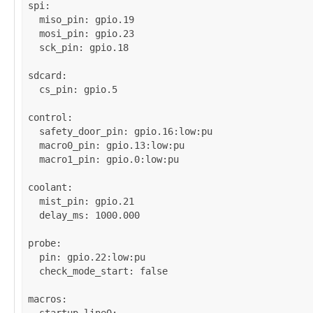
spi
:

miso_pin
: 
gpio.19
mosi_pin
: 
gpio.23
sck_pin
: 
gpio.18
sdcard
:

cs_pin
: 
gpio.5
control
:

safety_door_pin
: 
gpio.16:low:pu
macro0_pin
: 
gpio.13:low:pu
macro1_pin
: 
gpio.0:low:pu
coolant
:

mist_pin
: 
gpio.21
delay_ms
: 
1000.000
probe
:

pin
: 
gpio.22:low:pu
check_mode_start
: 
false
macros
:
