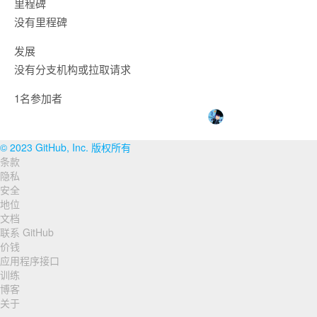
里程碑
没有里程碑
发展
没有分支机构或拉取请求
1名参加者
© 2023 GitHub, Inc. 版权所有
条款
页
隐私
脚
安全
地位
导
文档
联系 GitHub
航
价钱
应用程序接口
训练
博客
关于