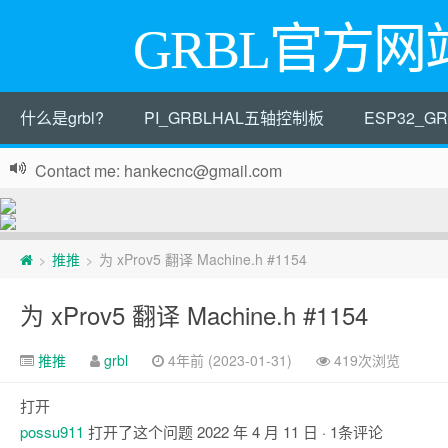
GRBL官方网
什么是grbl?
PI_GRBLHAL五轴控制板
ESP32_
Contact me: hankecnc@gmail.com
页
推推
为 xProv5 翻译 Machine.h #1154
>
>
脚
为 xProv5 翻译 Machine.h #1154
推推
grbl
4年前 (2023-01-31)
419次浏览
打开
possu911
打开了这个问题
2022 年 4 月 11 日
· 1条评论