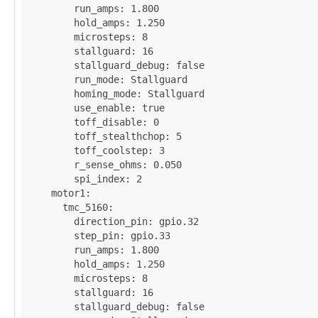
run_amps
: 
1.800
hold_amps
: 
1.250
microsteps
: 
8
stallguard
: 
16
stallguard_debug
: 
false
run_mode
: 
Stallguard
homing_mode
: 
Stallguard
use_enable
: 
true
toff_disable
: 
0
toff_stealthchop
: 
5
toff_coolstep
: 
3
r_sense_ohms
: 
0.050
spi_index
: 
2
motor1
:

tmc_5160
:

direction_pin
: 
gpio.32
step_pin
: 
gpio.33
run_amps
: 
1.800
hold_amps
: 
1.250
microsteps
: 
8
stallguard
: 
16
stallguard_debug
: 
false