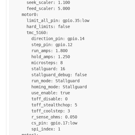
seek_scaler
: 
1.100
feed_scaler
: 
5.000
motor0
:

limit_all_pin
: 
gpio.35:low
hard_limits
: 
false
tmc_5160
:

direction_pin
: 
gpio.14
step_pin
: 
gpio.12
run_amps
: 
1.800
hold_amps
: 
1.250
microsteps
: 
8
stallguard
: 
16
stallguard_debug
: 
false
run_mode
: 
Stallguard
homing_mode
: 
Stallguard
use_enable
: 
true
toff_disable
: 
0
toff_stealthchop
: 
5
toff_coolstep
: 
3
r_sense_ohms
: 
0.050
cs_pin
: 
gpio.17:low
spi_index
: 
1