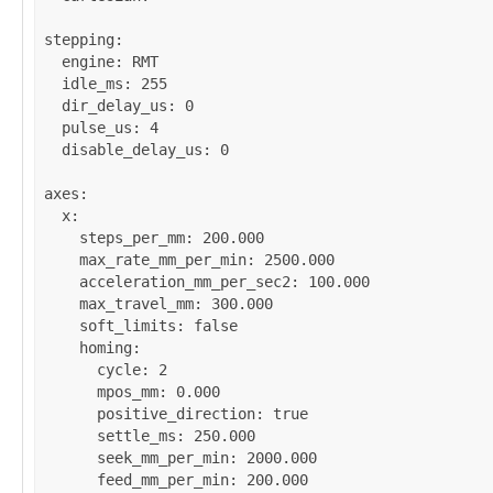
stepping
:

engine
: 
RMT
idle_ms
: 
255
dir_delay_us
: 
0
pulse_us
: 
4
disable_delay_us
: 
0
axes
:

x
:

steps_per_mm
: 
200.000
max_rate_mm_per_min
: 
2500.000
acceleration_mm_per_sec2
: 
100.000
max_travel_mm
: 
300.000
soft_limits
: 
false
homing
:

cycle
: 
2
mpos_mm
: 
0.000
positive_direction
: 
true
settle_ms
: 
250.000
seek_mm_per_min
: 
2000.000
feed_mm_per_min
: 
200.000