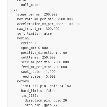
motor1
:

null_motor
:

y
:

steps_per_mm
: 
200.000
max_rate_mm_per_min
: 
2500.000
acceleration_mm_per_sec2
: 
100.000
max_travel_mm
: 
300.000
soft_limits
: 
false
homing
:

cycle
: 
2
mpos_mm
: 
0.000
positive_direction
: 
true
settle_ms
: 
250.000
seek_mm_per_min
: 
2000.000
feed_mm_per_min
: 
200.000
seek_scaler
: 
1.100
feed_scaler
: 
5.000
motor0
:

limit_all_pin
: 
gpio.34:low
hard_limits
: 
false
tmc_5160
:

direction_pin
: 
gpio.26
step_pin
: 
gpio.27