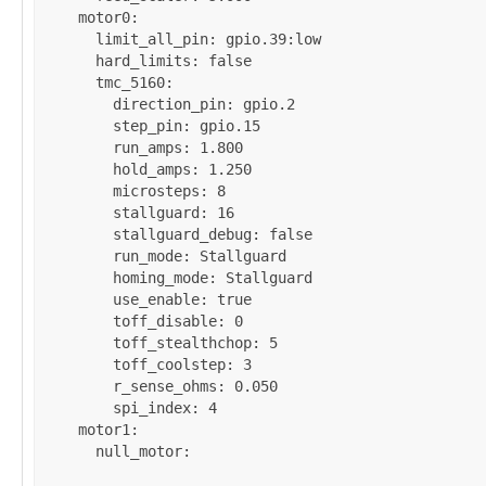
motor0
:

limit_all_pin
: 
gpio.39:low
hard_limits
: 
false
tmc_5160
:

direction_pin
: 
gpio.2
step_pin
: 
gpio.15
run_amps
: 
1.800
hold_amps
: 
1.250
microsteps
: 
8
stallguard
: 
16
stallguard_debug
: 
false
run_mode
: 
Stallguard
homing_mode
: 
Stallguard
use_enable
: 
true
toff_disable
: 
0
toff_stealthchop
: 
5
toff_coolstep
: 
3
r_sense_ohms
: 
0.050
spi_index
: 
4
motor1
:

null_motor
:
